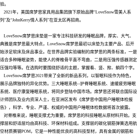
验。
2021年，美国席梦思家具用品集团旗下原始品牌“LoveSnow雪美人系
列”及“JohnKerry情人系列”在亚太区再招商。
LoveSnow席梦思床垫是一家专注科技研发的睡眠品牌，厚实、大气、
典雅是席梦思最大特点，LoveSnow席梦思最初以床垫为主要产品、后开
始涉足软床及床品事业。在世界品牌实验编制的席梦思的两条标准，一是
适合多种睡眠姿势，能使人的脊椎骨平直不弯曲，二是用压强传感器测定
压强均等等。在选购时要围绕舒适的主题，掌握看、竖、揿、躺四个字。
LoveSnow席梦思2021带来了全新的新品系列，以智眠科技作为特色，
展示品牌独特的异化优势。三大睡眠系统--护脊睡眠系统、速缓疲劳睡眠
系统、医疗康复睡眠系统，将同步登陆中国市场。席梦思还将联合国际设
计师团队及业内资深人士，在亚洲区发布《席梦思中国用户睡眠体检报
告》，科学、专业、严谨、权威的中国用户睡眠体检数据将首次披露。
对脊椎来说，睡眠支撑尤为重要。席梦思的科技睡眠从原材料开始。支
撑层和舒适层均由高科技、环保材料组成。支撑层的碳化钢筋弹簧选用航
空材质赛钢POM，它是一种性能优良的高科技型材，具有金属的钢筋和