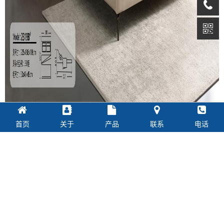
首页
关于
产品
联系
电话
上一篇：
Model:2321#
下一篇：
Model:2255#