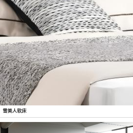
雪美人软床